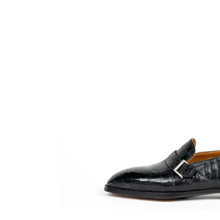
Home
Made to Order
Remote Besp
Bespoke
La Bottega