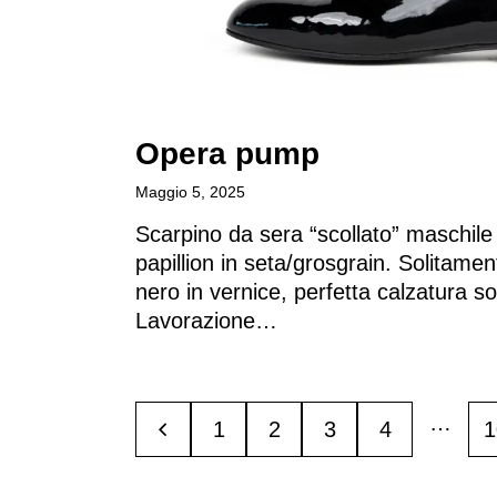
Opera pump​
Maggio 5, 2025
Scarpino da sera “scollato” maschil
papillion in seta/grosgrain. Solitamen
nero in vernice, perfetta calzatura so
Lavorazione…
…
<
1
2
3
4
>
1