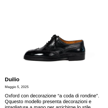
Home
Made to Order
Remote Bespoke
Bespoke
La Bottega
Archivio
Duilio
Contatti
Maggio 5, 2025
Oxford con decorazione “a coda di rondine”.
Italiano
Qquesto modello presenta decorazioni e
intagliature a mano per arrichirne lo stile.