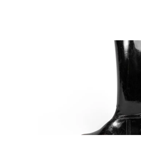
Home
Made to Order
Remote Besp
Bespoke
La Bottega