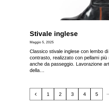
Stivale inglese​
Maggio 5, 2025
Classico stivale inglese con lembo di 
contrasto, realizzato con pellami più
anche da passeggio. Lavorazione art
della…
<
1
2
3
4
5