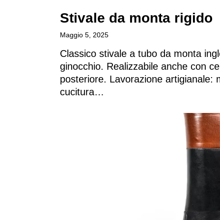
Archivio
Stivale da monta rigido​
Maggio 5, 2025
Contatti
Classico stivale a tubo da monta ingle
ginocchio. Realizzabile anche con cer
posteriore. Lavorazione artigianale:
Italiano
cucitura…