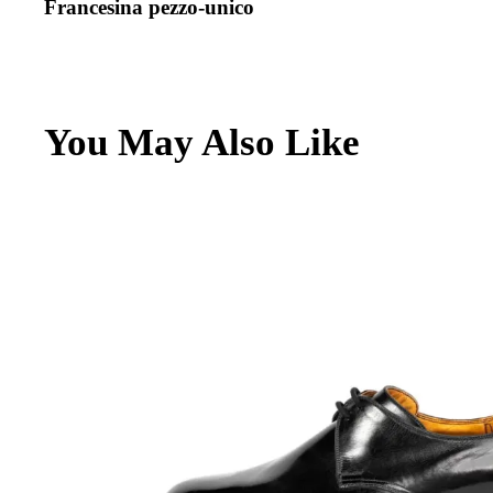
Francesina pezzo-unico​
Archivio
Contatti
You May Also Like
English
Italiano