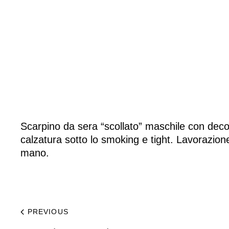
Home
Made to Order
Remote Bespoke
Scarpino da sera “scollato” maschile con decor
calzatura sotto lo smoking e tight. Lavorazione
mano.
Bespoke
La Bottega
PREVIOUS