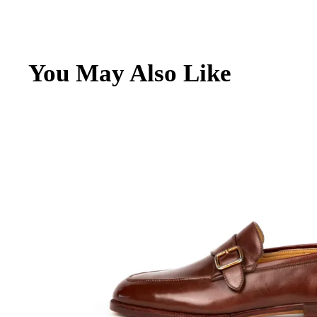
Archivio
Contatti
You May Also Like
English
Italiano