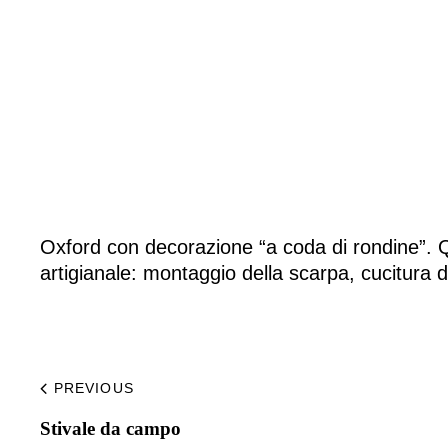
Home
Made to Order
Remote Bespoke
Oxford con decorazione “a coda di rondine”. Q
artigianale: montaggio della scarpa, cucitura 
Bespoke
La Bottega
PREVIOUS
Stivale da campo​