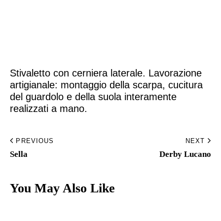
Home
Made to Order
Stivaletto con cerniera laterale. Lavorazione
Remote Bespoke
artigianale: montaggio della scarpa, cucitura
del guardolo e della suola interamente
Bespoke
realizzati a mano.
La Bottega
PREVIOUS
NEXT
Archivio
Sella
Derby Lucano​
Contatti
You May Also Like
English