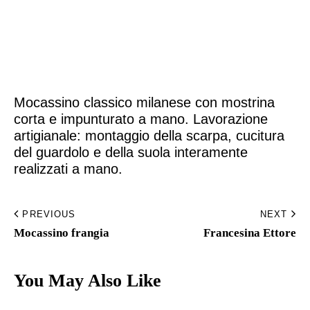
Home
Made to Order
Mocassino classico milanese con mostrina
Remote Bespoke
corta e impunturato a mano. Lavorazione
artigianale: montaggio della scarpa, cucitura
Bespoke
del guardolo e della suola interamente
realizzati a mano.
La Bottega
Archivio
PREVIOUS
NEXT
Mocassino frangia​
Francesina Ettore​
Contatti
You May Also Like
English