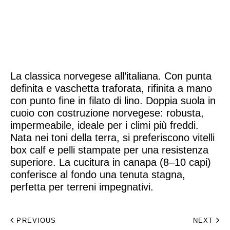
Home
Made to Order
La classica norvegese all’italiana. Con punta
Remote Bespoke
definita e vaschetta traforata, rifinita a mano
con punto fine in filato di lino. Doppia suola in
Bespoke
cuoio con costruzione norvegese: robusta,
impermeabile, ideale per i climi più freddi.
La Bottega
Nata nei toni della terra, si preferiscono vitelli
box calf e pelli stampate per una resistenza
Archivio
superiore. La cucitura in canapa (8–10 capi)
conferisce al fondo una tenuta stagna,
Contatti
perfetta per terreni impegnativi.
English
PREVIOUS
NEXT